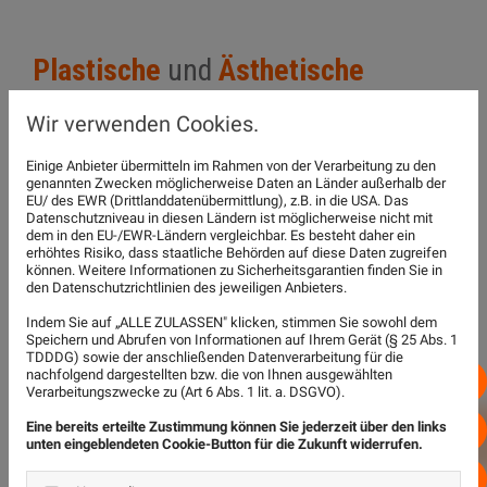
Plastische
und
Ästhetische
Chirurgie
in der Praxisklinik
Wir verwenden Cookies.
RosenQuartier im Zentrum von
Einige Anbieter übermitteln im Rahmen von der Verarbeitung zu den
Hannover
genannten Zwecken möglicherweise Daten an Länder außerhalb der
EU/ des EWR (Drittlanddatenübermittlung), z.B. in die USA. Das
Datenschutzniveau in diesen Ländern ist möglicherweise nicht mit
dem in den EU-/EWR-Ländern vergleichbar. Es besteht daher ein
Lidstraffung (Blepharoplastik)
erhöhtes Risiko, dass staatliche Behörden auf diese Daten zugreifen
können. Weitere Informationen zu Sicherheitsgarantien finden Sie in
Nasenkorrektur (Rhinoplastik)
den Datenschutzrichtlinien des jeweiligen Anbieters.
Ohranlegeplastik (Otoplastik)
Indem Sie auf „ALLE ZULASSEN" klicken, stimmen Sie sowohl dem
Speichern und Abrufen von Informationen auf Ihrem Gerät (§ 25 Abs. 1
Kinnplastik (Genioplastik)
TDDDG) sowie der anschließenden Datenverarbeitung für die
nachfolgend dargestellten bzw. die von Ihnen ausgewählten
051
Verarbeitungszwecke zu (Art 6 Abs. 1 lit. a. DSGVO).
Behandlung von Gesichtsfalten (Botulinumtoxin,
Filler)
Eine bereits erteilte Zustimmung können Sie jederzeit über den links
E-Ma
unten eingeblendeten Cookie-Button für die Zukunft widerrufen.
Anf